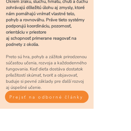
Okrem zraku, sluchu, hmatu, chuti a čuchu
zohrávajú dôležitú úlohu aj zmysly, ktoré
nám pomáhajú vnímať vlastné telo,
pohyb a rovnováhu. Práve tieto systémy
podporujú koordináciu, pozornosť,
orientáciu v priestore
aj schopnosť primerane reagovať na
podnety z okolia.
Preto sú hra, pohyb a zážitok prirodzenou
súčasťou učenia, rozvoja a každodenného
fungovania. Keď dieťa dostáva dostatok
príležitostí skúmať, tvoriť a objavovať,
buduje si pevné základy pre ďalší rozvoj
aj úspešné učenie.
Prejsť na odborné články