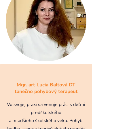
Mgr. art Lucia Baltová DT
tanečno pohybový terapeut
Vo svojej praxi sa venuje práci s deťmi
predškolského
a mladšieho školského veku. Pohyb,
hudbu, tanec a tvorivé aktivity prepája