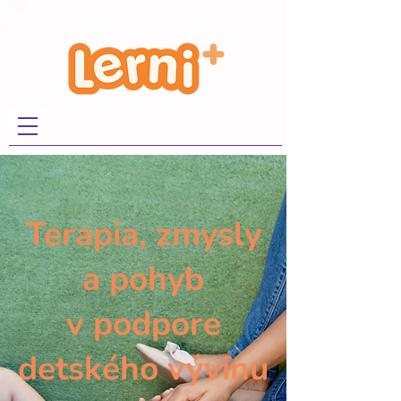
Terapia, zmysly
a pohyb
v podpore
detského vývinu