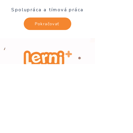
Spolupráca a tímová práca
Pokračovať
info@lerniplus.com
+421 950 103 305
www.lerni.sk
Ochrana osobných údajov