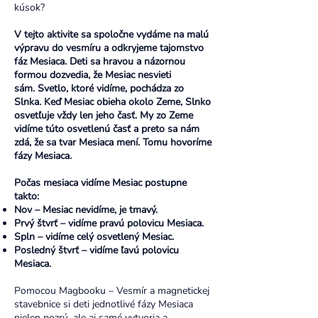
kúsok?
V tejto aktivite sa spoločne vydáme na malú
výpravu do vesmíru a odkryjeme tajomstvo
fáz Mesiaca. Deti sa hravou a názornou
formou dozvedia, že Mesiac nesvieti
sám.
Svetlo, ktoré vidíme, pochádza zo
Slnka. Keď Mesiac obieha okolo Zeme, Slnko
osvetľuje vždy len jeho časť. My zo Zeme
vidíme túto osvetlenú časť a preto sa nám
zdá, že sa tvar Mesiaca mení. Tomu hovoríme
fázy Mesiaca.
Počas mesiaca vidíme Mesiac postupne
takto:
Nov – Mesiac nevidíme, je tmavý.
Prvý štvrť – vidíme pravú polovicu Mesiaca.
Spln – vidíme celý osvetlený Mesiac.
Posledný štvrť – vidíme ľavú polovicu
Mesiaca.
Pomocou Magbooku – Vesmír a magnetickej
stavebnice si deti jednotlivé fázy Mesiaca
nielen pozrú, ale aj samé vytvoria a