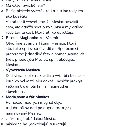
Kedy ho vidíme na oblohe?
Má vždy rovnaký tvar?
Prečo niekedy vyzerá ako kruh a inokedy len
ako kosáčik?
V krátkosti vysvetlíme, že Mesiac nesvieti
sám, ale odráža svetlo zo Slnka a my vidíme
vždy len tú časť, ktorú Slnko osvetľuje.
Práca s Magbookom – Vesmír
Otvoríme stranu s fázami Mesiaca, ktorá
slúži ako sprievodné vodítko. Spoločne si
prezeráme jednotlivé fázy a pomenúvame ich
(nov, pribúdajúci Mesiac, spln, ubúdajúci
Mesiac).
Vytvorenie Mesiaca
Deti si na papier nakreslia a vyfarbia Mesiac –
kruh vo veľkosti, akú dokážu neskôr prekryť
veľkými trojuholníkmi z magnetickej
stavebnice.
Modelovanie fáz Mesiaca
Pomocou modrých magnetických
trojuholníkov deti postupne prekrývajú
namaľovaný Mesiac:
znázorňujú ubúdajúci Mesiac,
následne ho „odkrývajú“ a ukazujú