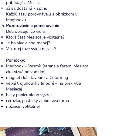
pribúdajúci Mesiac,
až sa dostanú k splnu.
Každú fázu porovnávajú s obrázkom v
Magbooku.
Pozorovanie a pomenovanie
Deti opisujú, čo vidia:
Ktorá časť Mesiaca je viditeľná?
Je ho viac alebo menej?
V ktorej fáze svieti najviac?
Pomôcky:
Magbook – Vesmír (strana s fázami Mesiaca
ako vizuálne vodítko)
magnetická stavebnica Colormag
veľké trojuholníky (modré – na prekrytie
Mesiaca)
biely papier alebo výkres
ceruzka, pastelky alebo sivá farba
nožnice (voliteľné)