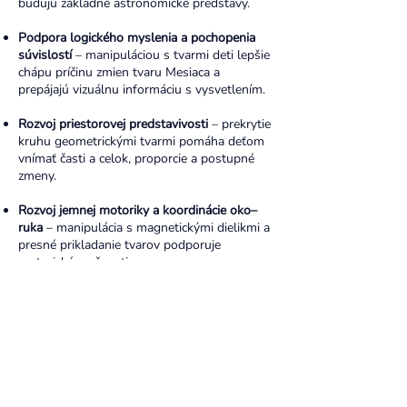
budujú základné astronomické predstavy.
Podpora logického myslenia a pochopenia
súvislostí
– manipuláciou s tvarmi deti lepšie
chápu príčinu zmien tvaru Mesiaca a
prepájajú vizuálnu informáciu s vysvetlením.
Rozvoj priestorovej predstavivosti
– prekrytie
kruhu geometrickými tvarmi pomáha deťom
vnímať časti a celok, proporcie a postupné
zmeny.
Rozvoj jemnej motoriky a koordinácie oko–
ruka
– manipulácia s magnetickými dielikmi a
presné prikladanie tvarov podporuje
motorické zručnosti.
Podpora zrakového vnímania a porovnávania
– porovnávanie reálne vytvoreného modelu s
obrázkom v Magbooku rozvíja schopnosť
pozorovať detaily a rozdiely.
Podpora zvedavosti a záujmu o objavovanie
– vesmírna téma prirodzene podnecuje