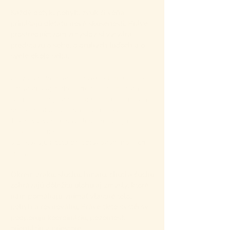
Každý dotyk, pohyb, zvuk či vôňa
prinášajú dieťaťu nové skúsenosti. Práve
prostredníctvom zmyslov si vytvára
predstavu o sebe, o druhých ľuďoch a o
svete okolo seba.
Zmyslové vnímanie je základom učenia,
správania aj celkového vývinu dieťaťa.
Deti potrebujú veci vidieť, počuť, ohmatať,
preskúmať a zažiť na vlastnej koži.
Tak si vytvárajú súvislosti, rozvíjajú
porozumenie
a získavajú istotu pri objavovaní nových
situácií.
Okrem zraku, sluchu, hmatu, chuti a čuchu
zohrávajú dôležitú úlohu aj zmysly, ktoré
nám pomáhajú vnímať vlastné telo,
pohyb a rovnováhu. Práve tieto systémy
podporujú koordináciu, pozornosť,
orientáciu v priestore