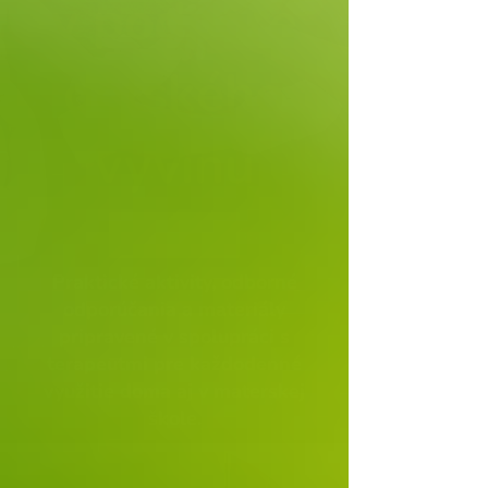
v podpore
detského
vývinu
Praktické aktivity, odborné
odporúčania a materiály
pripravené v spolupráci s
terapeutmi pre každodenné
využitie doma aj v materskej
škole.