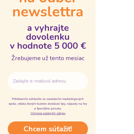
newslettra
a vyhrajte
dovolenku
v hodnote 5 000 €
Žrebujeme už tento mesiac
Arktída
Email
Prejsť na aktivitu
Prihlásením súhlasíte so zasielaním marketingových
správ, vďaka ktorým budete dostávať tipy, nápady na hry
a špeciálne ponuky.
Ochrana osobných údajov
Chcem súťažiť!