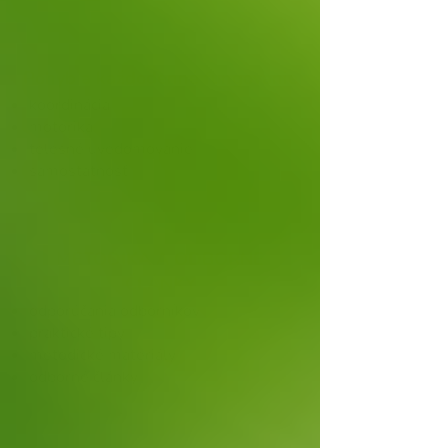
Pohyb a každodenné fungovanie
koordinácia
motorika
telesné uvedomovanie
samostatnosť
METODIKA A ODBORNÉ
ČLÁNKY
odporúčania odborníkov
praktické tipy
metodické materiály
odborné články