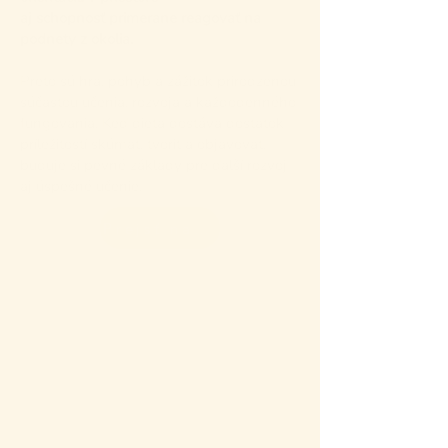
aj schopnosť primerane reagovať na
podnety z okolia.
Preto sú hra, pohyb a zážitok prirodzenou
súčasťou učenia, rozvoja a každodenného
fungovania. Keď dieťa dostáva dostatok
príležitostí skúmať, tvoriť a objavovať,
buduje si pevné základy pre ďalší rozvoj
aj úspešné učenie.
Prejsť na odborné články