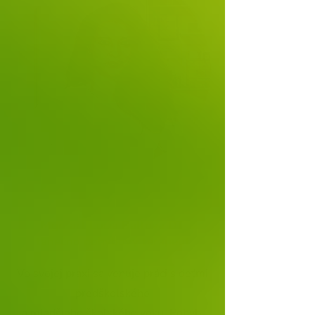
Mgr. art Lucia Baltová DT
tanečno pohybový terapeut
Vo svojej praxi sa venuje práci s deťmi
predškolského
a mladšieho školského veku. Pohyb,