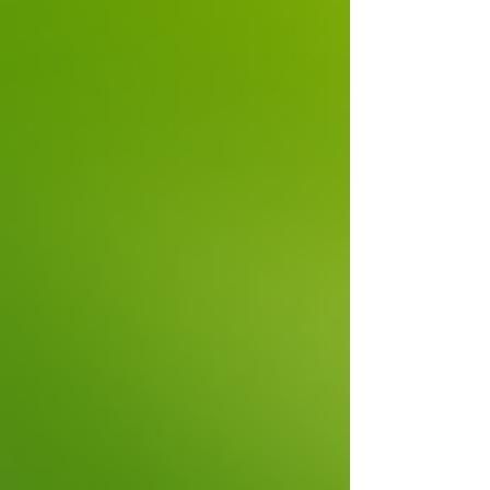
hudbu, tanec a tvorivé aktivity prepája
s terapeutickým prístupom, aby deti
prirodzene rozvíjali zmyslové
vnímanie, pohyb aj lepšie porozumenie
vlastným pocitom.
Zmyslové vnímanie a senzorické
spracovanie
zmysly
senzorická integrácia
spracovanie podnetov
sebaregulácia