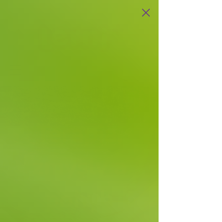
Terapia,
zmysly a
pohyb