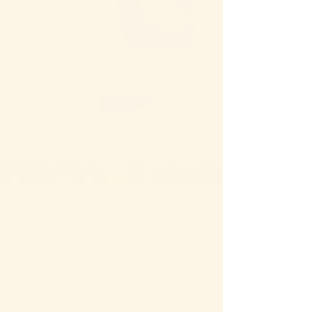
Farebný rytmus
Prejsť na aktivitu
Objavujeme prírodu všetkými
zmyslami
Skúmame ľad, vodu a svetlo
Počúvame, pozorujeme