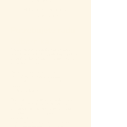
a objavujeme
Hýbeme sa, vnímame
a reagujeme
Potrebujete radu
odborníka?
Niekedy nestačí prečítať si článok alebo
pozrieť webinár. Niekedy potrebujete položiť
vlastné otázky a získať odpovede na svoju
konkrétnu situáciu.
Preto vám prinášame online konzultácie s
odborníkmi z oblasti psychológie,
pedagogiky, špeciálnej pedagogiky,
logopédie
a ďalších odborných disciplín.
Či už riešite výchovné výzvy, vzdelávacie
potreby dieťaťa alebo hľadáte odborné
usmernenie, naši partneri vám poskytnú
individuálnu podporu a praktické
odporúčania.
Vyberte si odborníka, rezervujte termín a
získajte podporu presne vtedy, keď ju